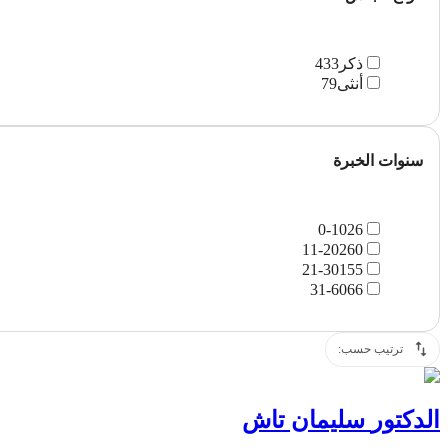
ذكر
433
أنثى
79
سنوات الخبرة
0-10
26
11-20
260
21-30
155
31-60
66
ترتيب حسب:
الدکتور
سليمان تاش