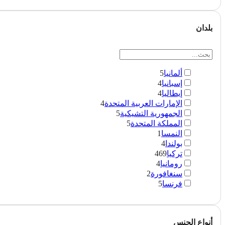
بلدان
ألمانيا
5
إسبانيا
4
إيطاليا
4
الإمارات العربية المتحدة
4
الجمهورية التشيكية
5
المملكة المتحدة
5
النمسا
1
بولندا
4
تركيا
469
رومانيا
4
سنغافورة
2
فرنسا
5
أنواع الجنس