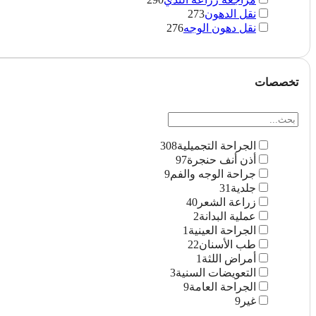
نقل الدهون
273
نقل دهون الوجه
276
تخصصات
الجراحة التجميلية
308
أذن أنف حنجرة
97
جراحة الوجه والفم
9
جلدية
31
زراعة الشعر
40
عملية البدانة
2
الجراحة العينية
1
طب الأسنان
22
أمراض اللثة
1
التعويضات السنية
3
الجراحة العامة
9
غیر
9