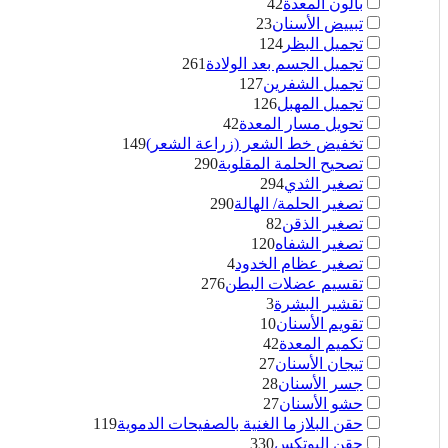
بالون المعدة
42
تبييض الأسنان
23
تجميل البظر
124
تجميل الجسم بعد الولادة
261
تجميل الشفرين
127
تجميل المهبل
126
تحويل مسار المعدة
42
تخفيض خط الشعر (زراعة الشعر)
149
تصحيح الحلمة المقلوبة
290
تصغير الثدي
294
تصغير الحلمة/ الهالة
290
تصغير الذقن
82
تصغير الشفاه
120
تصغير عظام الخدود
4
تقسيم عضلات البطن
276
تقشير البشرة
3
تقويم الأسنان
10
تكميم المعدة
42
تيجان الأسنان
27
جسر الأسنان
28
حشو الأسنان
27
حقن البلازما الغنية بالصفيحات الدموية
119
حقن البوتكس
330