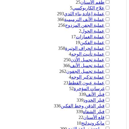
طقم الأسنان
25
علاج الكاربوكسي
5
عملية إعادة بناء الثدي
293
عملية الأنف الترميمية
366
عملية الجفن المزدوج
256
عملية الحول
2
عملية الغمازات
17
عملية الفكين
19
عملية انحراف الوتيرة
358
عملية تأنيث الوجه
4
عملية تجميل الأذن
250
عملية تجميل الأنف
366
عملية تجميل الجفون
262
عملية تذكير الوجه
4
عملية عيون القطط
23
غرسات المؤخرة
52
فيلر الأنف
339
فيلر الخدود
339
فيلر الذقن وخط الفكين
336
فيلر الشفاه
339
قلع الأسنان
22
مايكرونيدلنج
10
مراجعة زراعة الثدي
290