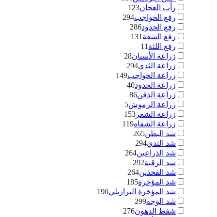
رأب العجان
123
رفع الحواجب
294
رفع الخدود
286
رفع الشفة
131
رفع اللثة
11
زراعة الأسنان
28
زراعة الثدي
294
زراعة الحواجب
149
زراعة الخدود
40
زراعة الذقن
86
زراعة الرموش
5
زراعة الشعر
153
زراعة الشفاه
119
شد البطن
265
شد الثدي
294
شد الذراعين
264
شد الرقبة
292
شد الفخذين
264
شد المؤخرة
185
شد المؤخرة البرازيلي
190
شد الوجه
299
شفط الدهون
276