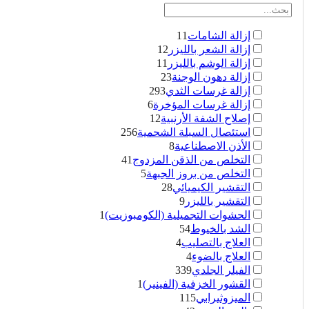
إزالة الشامات
11
إزالة الشعر بالليزر
12
إزالة الوشم بالليزر
11
إزالة دهون الوجنة
23
إزالة غرسات الثدي
293
إزالة غرسات المؤخرة
6
إصلاح الشفة الأرنبية
12
استئصال السبلة الشحمية
256
الأذن الاصطناعية
8
التخلص من الذقن المزدوج
41
التخلص من بروز الجبهة
5
التقشير الكيميائي
28
التقشير بالليزر
9
الحشوات التجميلية (الكومبوزيت)
1
الشد بالخيوط
54
العلاج بالتصليب
4
العلاج بالضوء
4
الفيلر الجلدي
339
القشور الخزفية (الفينير)
1
الميزوثيرابي
115