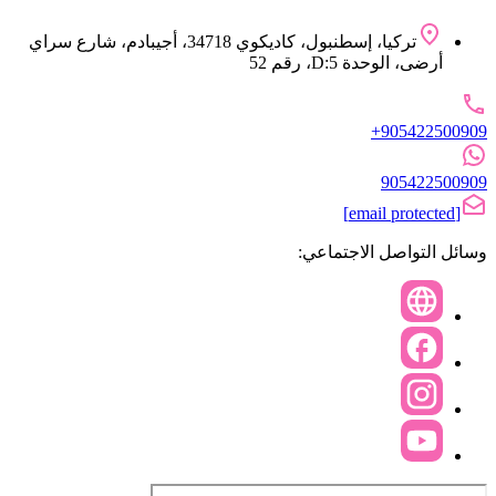
تركيا، إسطنبول، كاديكوي 34718، أجيبادم، شارع سراي
أرضى، الوحدة D:5، رقم 52
+905422500909
905422500909
[email protected]
وسائل التواصل الاجتماعي: