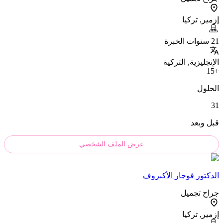
إزمير, تركيا
21 سنوات الخبرة
الإنجليزية, التركية
+15
الحلول
31
قبل وبعد
عرض الملف الشخصي
الدکتور
فوجار الأكبروف
جراح تجميل
إزمير, تركيا