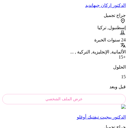
الدکتور
إركان جيهانديد
جراح تجميل
إسطنبول, تركيا
24 سنوات الخبرة
الألمانية, الإنجليزية, التركية , ...
+15
الحلول
15
قبل وبعد
عرض الملف الشخصي
الدکتور
ييجيت تيفتيك أوغلو
جراح تجميل